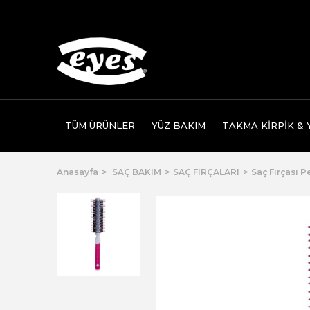
TÜM ÜRÜNLER
YÜZ BAKIM
TAKMA KİRPİK & Y
Anasayfa
SAÇ BAKIM
SAÇ FIRÇALARI
Saç Fırçası 