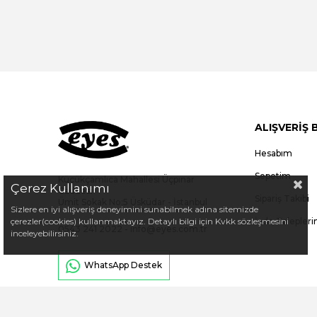
ALIŞVERİŞ 
Hesabım
Sepetim
Küçükçamlıca Mahallesi Üçpınar
Çerez Kullanımı
Caddesi
Sipariş Takibi
Ümit Sokak No:5 Üsküdar - İstanbul
Sizlere en iyi alışveriş deneyimini sunabilmek adına sitemizde
çerezler(cookies) kullanmaktayız. Detaylı bilgi için Kvkk sözleşmesini
İade Talepler
0543 241 2022
-
info@eyes.com.tr
inceleyebilirsiniz.
WhatsApp Destek