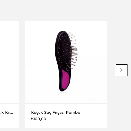
Küçük Dolfin Saç Fırçası Plastik Kırmızı
Küçük Saç Fırçası Pembe
Küçük 
₺108,00
₺108,