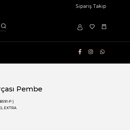
Sipariş Takip
0
ırçası Pembe
(8591-P )
EL EXTRA