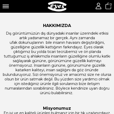
0
HAKKIMIZDA
Dış görüntümüzün dış dünyadaki insanlar üzerindeki etkisi
artık yadsınamaz bir gerçek. Aynı zamanda
ufak dokunuşlarının bile insanın havasını değiştirdiğini,
güzelliğine güzellik kattığının farkındayız. Eyes olarak
çıktığımız bu yolda ticari tecrübemiz ve ön planda
tuttuğumuz iş ahlakımızla insanların güzelliğine olumlu katkı
sağlayarak gününe, görünümüne güzellik katmayı
önemsiyoruz. İnsanların gününe, görünümüne güzellik
katarken kaliteyi, insan sağlığını da göz önünde
bulunduruyoruz. Sizi önemsiyoruz ve amacımız size ne olursa
olsun bir ürün satmak değil. Bu yüzden size yardımcı olmak
için istediğiniz ürünle ilgili sorularınızı bize iletişim
numaralarından sorabilirsiniz. Böylece kendinize uyan doğru
ürünü bulabilirsiniz.
Misyonumuz
En iyi ve en kaliteli ürünleri bulmanız için bir tık uzağınızdayız.