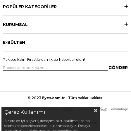
POPÜLER KATEGORİLER
KURUMSAL
E-BÜLTEN
Takipte kalın. Fırsatlardan ilk siz haberdar olun!
GÖNDER
© 2023
Eyes.com.tr
- Tüm hakları saklıdır.
Çerez Kullanımı
Sizlere en iyi alışveriş deneyimini sunabilmek adına
Google Play
App Store
sitemizde çerezler(cookies) kullanmaktayız. Detaylı
bilgi için Kvkk sözleşmesini inceleyebilirsiniz.